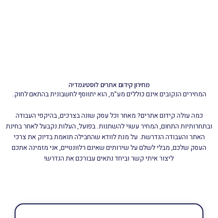
מחקר מילים, מחקר מתחרים, מחקר נושאים
שליחת דוחות חודשיים,
מפגש זום חודשי קבוע
מחירון קידום אתרים לוסטיגמדיה
המחירים הנקובים אינם כוללים מע"מ, הוא יתווסף לחשבונית בהתאם לחוק.
כמה עולה קידום אתרים? מאחר וכל עסק שונה בצרכים, בהיקפי העבודה
ובתחרותיות התחום, המחיר עשוי להשתנות. בפועל, העלות נקבעל לאחר בחינת
האתר והעבודה הנדרשת. על מנת לוודא שהחבילה תואמת בדיוק את צרכי
העסק שלכם, מבלי לשלם על שירותים שאינם רלוונטיים, אני מזמינה אתכם
ליצור איתי קשר וביחד נתאים עבורכם את הנדרש!