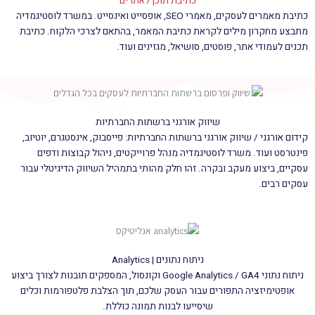
כתיבת תוכן לאתרים
כתיבת מאמרים לעסקים, מאמרי SEO, אופסייט ואינסייט. במשרד לוסטיגמדיה
מתבצע מחקרון מילים לקראת כתיבת המאמר, בהתאם לצרכי הלקוח. כתיבת
תכנים לעמודי אתר, פוסטים, סושיאל, מגזינים ועוד.
שיווק אורגני ברשתות החברתיות
קידום אורגני / שיווק אורגני ברשתות החברתיות: פייסבוק, אינסטגרם, יוטיוב,
פינטרסט ועוד. משרד לוסטיגמדיה מנהל פרוייקטים, ניהול קבוצות ודפים
עסקיים, ביצוע מעקב ובקרה. זהו חלק מהותי בתמהיל השיווק הדיגיטלי עבור
עסקים רבים.
ניתוח נתונים | Analytics
ניתוח נתוני Google Analytics / GA4 וקונסול, המספקים תובנות לצורך ביצוע
אופטימיזציה התפורים עבור העסק שלכם, תוך הצלבת פלטפורמות וכלים
שיסייעו לבנות תמונה כוללת.