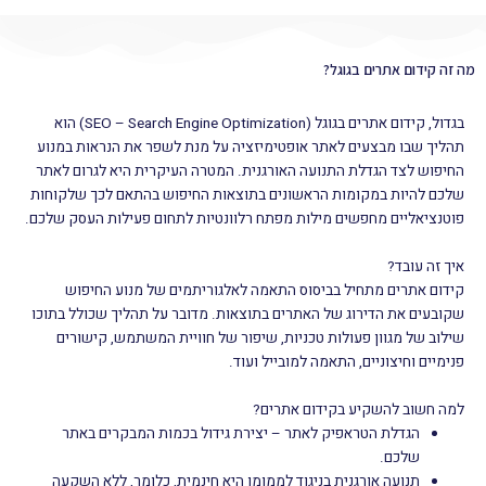
מה זה קידום אתרים בגוגל?
בגדול, קידום אתרים בגוגל (SEO – Search Engine Optimization) הוא
תהליך שבו מבצעים לאתר אופטימיזציה על מנת לשפר את הנראות במנוע
החיפוש לצד הגדלת התנועה האורגנית. המטרה העיקרית היא לגרום לאתר
שלכם להיות במקומות הראשונים בתוצאות החיפוש בהתאם לכך שלקוחות
פוטנציאליים מחפשים מילות מפתח רלוונטיות לתחום פעילות העסק שלכם.
איך זה עובד?
קידום אתרים מתחיל בביסוס התאמה לאלגוריתמים של מנוע החיפוש
שקובעים את הדירוג של האתרים בתוצאות. מדובר על תהליך שכולל בתוכו
שילוב של מגוון פעולות טכניות, שיפור של חוויית המשתמש, קישורים
פנימיים וחיצוניים, התאמה למובייל ועוד.
למה חשוב להשקיע בקידום אתרים?
הגדלת הטראפיק לאתר – יצירת גידול בכמות המבקרים באתר
שלכם.
תנועה אורגנית בניגוד לממומן היא חינמית, כלומר, ללא השקעה