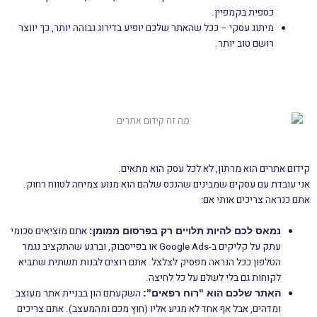
כספית בקמפיין.
מיתוג עסקי – ככל שהאתר שלכם יופיע בדירוג גבוהה יותר, כך יווצר
רושם טוב יותר.
מי צריך שירותי קידום אתרים SEO?
קידום אתרים הוא מרתון, לא לכל עסק הוא מתאים.
אני עובדת עם עסקים שמבינים שהנכס שלהם הוא מנוע צמיחה לטווח רחוק.
אתם כנראה צריכים אותי אם:
אתם מוציאים סכומי
נמאס לכם להיות תלויים רק בפרסום ממומן:
עתק על קליקים ב-Google Ads או בפייסבוק, וברגע שהתקציב נגמר
הטלפון ככל הנראה מפסיק לצלצל. אתם רוצים לבנות תשתית שתביא
לקוחות גם בלי לשלם על כל לחיצה.
השקעתם הון בבניית אתר מעוצב
האתר שלכם הוא "רוח רפאים":
ומדהים, אבל אף אחד לא מגיע אליו (חוץ מכם ומהמעצב). אתם צריכים