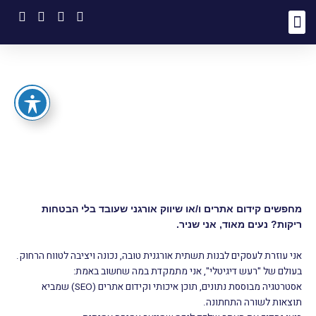
ילוג
תוכן
קידום אתרים אורגני
קידום אתרים
בלוג קידום אתרים
כתיבת תוכן לאתרים
שיווק ברשתות חברתיות
אודות לוסטיגמדיה
קידום אתרים &
שיווק אורגני
קידום • שיווק • תוכן | לוסטיגמדיה
מחפשים קידום אתרים ו/או שיווק אורגני שעובד בלי הבטחות
ריקות?
נעים מאוד, אני שניר.
אני עוזרת לעסקים לבנות תשתית אורגנית טובה, נכונה ויציבה לטווח הרחוק.
בעולם של "רעש דיגיטלי", אני מתמקדת במה שחשוב באמת:
אסטרטגיה מבוססת נתונים, תוכן איכותי וקידום אתרים (SEO) שמביא
תוצאות לשורה התחתונה.