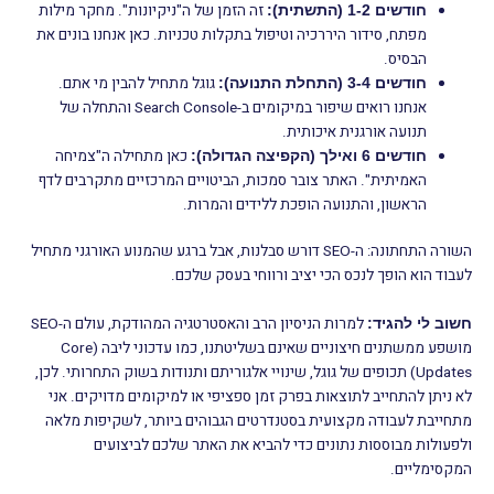
זה הזמן של ה"ניקיונות". מחקר מילות
חודשים 1-2 (התשתית):
מפתח, סידור היררכיה וטיפול בתקלות טכניות. כאן אנחנו בונים את
הבסיס.
גוגל מתחיל להבין מי אתם.
חודשים 3-4 (התחלת התנועה):
אנחנו רואים שיפור במיקומים ב-Search Console והתחלה של
תנועה אורגנית איכותית.
כאן מתחילה ה"צמיחה
חודשים 6 ואילך (הקפיצה הגדולה):
האמיתית". האתר צובר סמכות, הביטויים המרכזיים מתקרבים לדף
הראשון, והתנועה הופכת ללידים והמרות.
השורה התחתונה: ה-SEO דורש סבלנות, אבל ברגע שהמנוע האורגני מתחיל
לעבוד הוא הופך לנכס הכי יציב ורווחי בעסק שלכם.
למרות הניסיון הרב והאסטרטגיה המהודקת, עולם ה-SEO
חשוב לי להגיד:
מושפע ממשתנים חיצוניים שאינם בשליטתנו, כמו עדכוני ליבה (Core
Updates) תכופים של גוגל, שינויי אלגוריתם ותנודות בשוק התחרותי. לכן,
לא ניתן להתחייב לתוצאות בפרק זמן ספציפי או למיקומים מדויקים. אני
מתחייבת לעבודה מקצועית בסטנדרטים הגבוהים ביותר, לשקיפות מלאה
ולפעולות מבוססות נתונים כדי להביא את האתר שלכם לביצועים
המקסימליים.