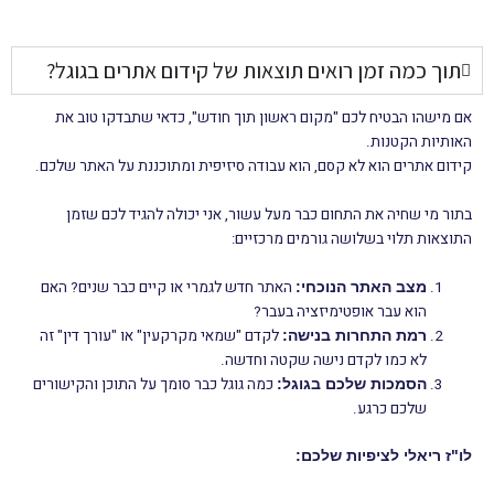
שאלות נפוצות בנושא קידום אתרים & שיווק אורגני
תוך כמה זמן רואים תוצאות של קידום אתרים בגוגל?
אם מישהו הבטיח לכם "מקום ראשון תוך חודש", כדאי שתבדקו טוב את
האותיות הקטנות.
קידום אתרים הוא לא קסם, הוא עבודה סיזיפית ומתוכננת על האתר שלכם.
בתור מי שחיה את התחום כבר מעל עשור, אני יכולה להגיד לכם שזמן
התוצאות תלוי בשלושה גורמים מרכזיים:
האתר חדש לגמרי או קיים כבר שנים? האם
מצב האתר הנוכחי:
הוא עבר אופטימיזציה בעבר?
לקדם "שמאי מקרקעין" או "עורך דין" זה
רמת התחרות בנישה:
לא כמו לקדם נישה שקטה וחדשה.
כמה גוגל כבר סומך על התוכן והקישורים
הסמכות שלכם בגוגל:
שלכם כרגע.
לו"ז ריאלי לציפיות שלכם: