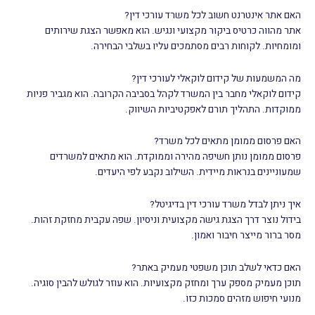
האם אתר אינטרנט חשוב לכל משרד עורכי דין?
אתר מהווה כרטיס ביקור מקצועי ונגיש. הוא מאפשר הצגת שירותים
ומומחיות. לקוחות רבים מסתמכים עליו בשלבי הבחירה.
מה המשמעות של קידום לוקאלי לעורכי דין?
קידום לוקאלי מחבר בין המשרד לקהל בסביבה הקרובה. הוא מגביר פניות
ממוקדות. התהליך תורם לאפקטיביות השיווק.
האם פרסום ממומן מתאים לכל משרד?
פרסום ממומן נותן חשיפה מהירה וממוקדת. הוא מתאים למשרדים
שמעוניינים בנראות מיידית. השילוב נקבע לפי היעדים.
איך ניתן לבדל משרד עורכי דין בדיגיטל?
בידול נוצר דרך הצגת גישה מקצועית וניסיון. שפה עקבית מחזקת זהות.
מסר ברור מייצר חיבור ואמון.
האם כדאי לשלב תוכן משפטי מעמיק באתר?
תוכן מעמיק מספק ערך ומחזק מקצועיות. הוא עוזר לגולש להבין סוגיה.
מנועי חיפוש מזהים סמכות כזו.