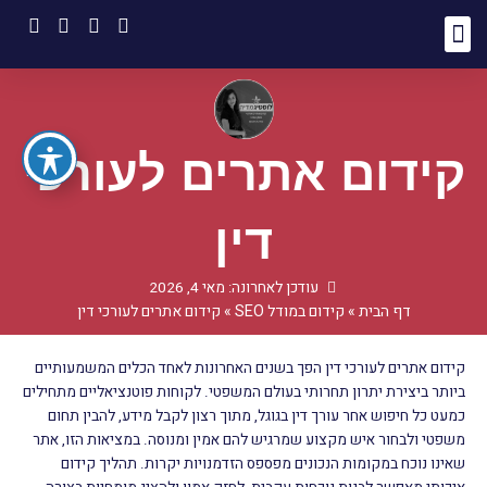
ילוג
תוכן
קידום אתרים אורגני
קידום אתרים
בלוג קידום אתרים
כתיבת תוכן לאתרים
שיווק ברשתות חברתיות
אודות לוסטיגמדיה
קידום אתרים לעורכי
דין
עודכן לאחרונה: מאי 4, 2026
דף הבית
»
קידום במודל SEO
»
קידום אתרים לעורכי דין
קידום אתרים לעורכי דין הפך בשנים האחרונות לאחד הכלים המשמעותיים
ביותר ביצירת יתרון תחרותי בעולם המשפטי. לקוחות פוטנציאליים מתחילים
כמעט כל חיפוש אחר עורך דין בגוגל, מתוך רצון לקבל מידע, להבין תחום
משפטי ולבחור איש מקצוע שמרגיש להם אמין ומנוסה. במציאות הזו, אתר
שאינו נוכח במקומות הנכונים מפספס הזדמנויות יקרות. תהליך קידום