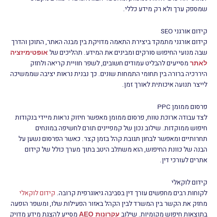
שמספק ערך ולא רק מידע כללי.
קידום אורגני SEO
קידום אורגני מתמקד ביצירת התאמה מדויקת בין מבנה האתר, התוכן והדרך
שבה מנועי החיפוש סורקים ומבינים את המידע. תהליכים של
אופטימיזציה
מסייעים להבליט עמודים חשובים, לשפר חוויית קריאה ולחזק
לאתר
היררכיה ברורה בין תחומי התמחות שונים. כך נבנית נראות יציבה שממשיכה
לייצר תנועה איכותית לאורך זמן.
פרסום ממומן PPC
לצד עבודה ארוכת טווח, פרסום ממומן מאפשר חיזוק נראות מיידי בנקודות
חיפוש ממוקדות. שילוב נכון של קמפיינים תורם לחשיפה במונחים
תחרותיים ומאפשר לבחון תגובת קהל בזמן קצר. כאשר הפרסום נשען על
הבנה של כוונת החיפוש, הוא משתלב היטב בתוך מערך כולל של קידום
אתרים לעורכי דין.
קידום לוקאלי
לקוחות רבים מחפשים עורך דין בסביבה גיאוגרפית קרובה.
קידום לוקאלי
מחזק את הקשר בין המשרד לבין הקהל באזור הפעילות שלו, ומשפר הופעה
בתוצאות חיפוש מקומיות. שילוב
מסייע להצגת מידע מדויק
עקרונות AEO