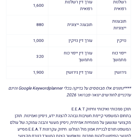
רשלנות
עורך דין רשלנות
1,600
רפואית
רפואית
תובענות
תובענה ייצוגית
880
ייצוגיות
נזיקין
עורך דין נזיקין
1,000
ייפוי כוח
עורך דין ייפוי כוח
320
מתמשך
מתמשך
גירושין
עורך דין גירושין
1,900
****נתונים אלו מבוססים על בדיקה בכלי Google Keywordplanner והינם
עדכניים לחודשים ינואר-פברואר 2026
תוכן סמכותי ואיכותי וחיזוק E.E.A.T
בתחום המשפטי קיימת חשיבות גבוהה להצגת ידע, ניסיון ואמינות. תוכן
מקצועי שנשען על מומחיות אמיתית, ניסיון מעשי והבנה עמוקה של עולם
המשפט תורם לבניית אמון מול הגולש. חיזוק עקרונות E.E.A.T מסייע
למנועי החיפוש לזהות סמכות, ומאפשר הצגת המשרד כגורם מקצועי