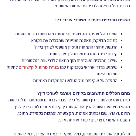
ברורים ועל התאמה לדרישות התחום המשפטי.
דגשים מרכזיים בקידום משרדי עורכי דין:
שמירה על אתיקה מקצועית והימנעות מהבטחות חד משמעיות
כתיבה מדויקת, מאוזנת ועניינית שמכבדת את הקורא
הדגשת תחומי התמחות וניסיון משפטי לצורך בידול
קידום יציב המתבסס על תהליך ארוך טווח
שילוב מהלכים משלימים תוך התאמה לדרישות רגולטוריות
שימוש מדוד ואחראי בטכניקות כמו
לחיזוק
בניית פרופיל קישורים
סמכות האתר
הקפדה על שקיפות מול הגולש והתמקדות באמינות
מהם הכללים החשובים בקידום אורגני לעורכי דין?
קידום אתרים לעורכי דין נשען על כללי עבודה ברורים שמתחברים לדרישות
מנועי החיפוש. חשוב להבין את הקשר בין קידום אתרים לעורכי דין לבין
תחום YMYL, שבו נבחנים אמינות, מקצועיות וסמכות בקפידה. התוכן,
המבנה והמסרים צריכים לשדר אחריות וידע.
שילוב של אזכורים משפטיים, כולל פסקי דין במידת הצורך, יכול להוסיף