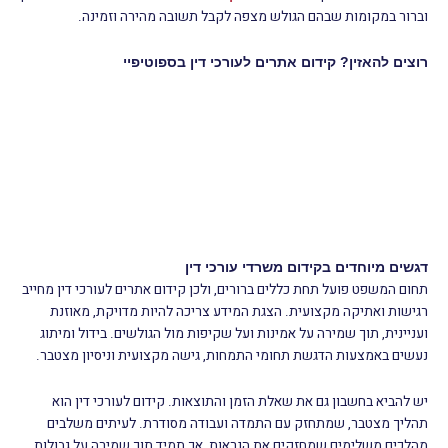
וברור במקומות שבהם הגולש מצפה לקבל תשובה מהירה וזמינה.
רוצים להאזין? קידום אתרים לעורכי דין בספוטיפיי
דגשים מיוחדים בקידום משרדי עורכי דין
תחום המשפט פועל תחת כללים ברורים, ולכן קידום אתרים לעורכי דין מחייב
רגישות ואתיקה מקצועית. הצגת המידע צריכה להיות מדויקת, מאוזנת
ועניינית, תוך שמירה על אמינות ועל שקיפות מול הגולשים. בידול ומיתוג
נעשים באמצעות הדגשת תחומי התמחות, גישה מקצועית וניסיון מצטבר.
יש להביא בחשבון גם את שאלת הזמן והתוצאות. קידום לעורכי דין הוא
תהליך מצטבר, שמתחזק עם התמדה ועבודה מסודרת. לעיתים משלבים
מהלכים משלימים שמחזקים את הנראות, אך תמיד תוך שמירה על גבולות