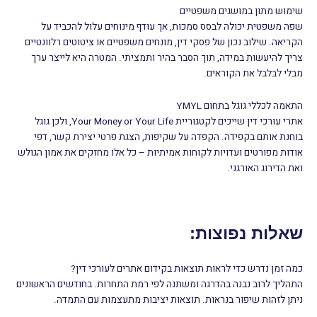
שימוש מתון במושגים משפטיים
שפה משפטית יכולה לבסס סמכות, אך עודף מינוחים עלול להכביד על
הקריאה. שילוב נכון של פסקי דין, מונחים משפטיים או ציטוטים רלוונטיים
צריך להיעשות במידה, תוך הסבר בהיר ותמציתי. המטרה היא לייצר ערך
מבלי לבלבל את הקוראים.
התאמה לכללי גוגל בתחום YMYL
אתרי עורכי דין שייכים לקטגוריית Your Money or Your Life, ולכן גוגל
בוחנת אותם בקפידה. הקפדה על שקיפות, הצגת פרטי יצירת קשר, דפי
אודות מפורטים ועדויות לקוחות אמיתיות – כל אלו מחזקים את אמון הגולש
ואת הדירוג האורגני.
שאלות נפוצות:
כמה זמן נדרש כדי לראות תוצאות בקידום אתרים לעורכי דין?
התהליך לרוב נבנה בהדרגה ומשתנה לפי רמת התחרות. בחודשים הראשונים
ניתן לזהות שיפור בנראות. תוצאות יציבות מתעצמות עם התמדה.