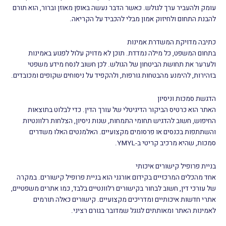
עומק ולהעביר ערך לגולש. כאשר הדבר נעשה באופן מאוזן וברור, הוא תורם
להבנת התחום ולחיזוק אמון מבלי להכביד על הקריאה.
כתיבה מדויקת המשדרת אמינות
בתחום המשפט, כל מילה נמדדת. תוכן לא מדויק עלול לפגוע באמינות
ולערער את תחושת הביטחון של הגולש. לכן חשוב לנסח מידע משפטי
בזהירות, להימנע מהבטחות גורפות, ולהקפיד על ניסוחים שקופים ומכובדים.
הדגשת סמכות וניסיון
האתר הוא כרטיס הביקור הדיגיטלי של עורך הדין. כדי לבלוט בתוצאות
החיפוש, חשוב להדגיש תחומי התמחות, שנות ניסיון, הצלחות רלוונטיות
והשתתפות בכנסים או פרסומים מקצועיים. האלמנטים האלו משדרים
סמכות, שהיא מרכיב קריטי ב-YMYL.
בניית פרופיל קישורים איכותי
אחד מהכלים המרכזיים בקידום אורגני הוא בניית פרופיל קישורים. במקרה
של עורכי דין, חשוב לבחור בקישורים רלוונטיים בלבד, כמו אתרים משפטיים,
אתרי חדשות איכותיים ומדריכים מקצועיים. קישורים כאלה תורמים
לאמינות האתר ומאותתים לגוגל שמדובר בגורם רציני.