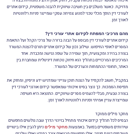
איכותי מאפשר לבנות נוכחות עקבית, לחזק אמון ולהציג מומחיות בצורה
מדויקת. כאשר משלבים בין חשיבה שיווקית להבנה משפטית, קידום אתרים
לעורכי דין הופך מכלי טכני למנוע צמיחה עסקי שמייצר פניות רלוונטיות
לאורך זמן.
מהם מרכיבי המפתח לקידום אתרי עורכי דין?
קידום אתרים לעורכי דין מבוסס על הבנה ברורה של צרכי הקהל ועל התאמת
המסרים לאופי החיפוש. שילוב נכון של קידום אתרים תורם להצגת המשרד
בצורה בהירה ומקצועית, תוך שמירה על שפה נגישה ומכבדת. אחד
המרכיבים המרכזיים בתהליך הוא חיזוק נוכחות דיגיטלית שמחברת בין
האתר, תחומי ההתמחות והערכים של המשרד.
במקביל, חשוב להקפיד על הצגת תוכן ענייני שמדגיש ידע וניסיון, ומחזק את
תפיסת הסמכות. כך נוצר בסיס איכותי שמאפשר קידום אורגני לעורכי דין
בצורה טבעית, מבלי להעמיס מסרים שיווקיים. התוצאה היא חשיפה
שמייצרת עניין אמיתי ופניות רלוונטיות לאורך זמן.
מחקר מילים ממוקד
הבסיס לכל תהליך קידום איכותי מתחיל בזיהוי הדרך שבה גולשים מחפשים
שירותים משפטיים בפועל. באמצעות
ניתן להבין אילו ביטויים
מחקר מילים
משקפים כוונת פנייה, אילו חיפושים מבטאים צורך במידע ואילו שלבים