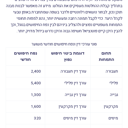
בתהליך קבלת ההחלטות מעסיקים את הגולש. מידע זה מאפשר לבנות מבנה
תוכן נכון, לבחור נושאים רלוונטיים ולדבר בשפה שמתחברת באופן טבעי
לקהל היעד. כדי לקבל תמונה רחבה ומעשית יותר, נהוג למפות תחומי
התמחות משפטיים נפוצים ולהצליב ביניהם לבין נפח החיפושים בגוגל, וכך
להבין היכן קיים פוטנציאל חשיפה גבוה והיכן נדרש בידול מדויק יותר.
סוגי עורכי דין ונפח חיפושים חודשי משוער
תחום
דוגמת ביטוי חיפוש
נפח חיפושים
התמחות
נפוץ
חודשי
תעבורה
עורך דין תעבורה
2,400
פלילי
עורך דין פלילי
5,400
גבייה
עורך דין גבייה
1,300
מקרקעין
עורך דין מקרקעין
1,600
מיסים
עורך דין מיסים
320